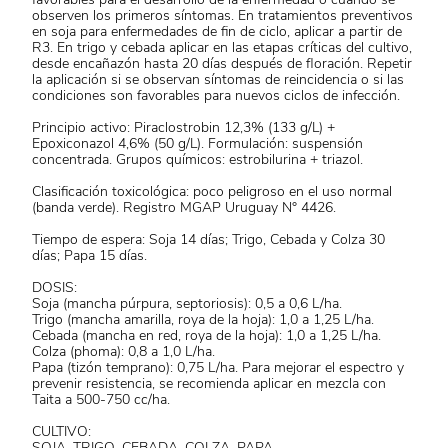
observen los primeros síntomas. En tratamientos preventivos
en soja para enfermedades de fin de ciclo, aplicar a partir de
R3. En trigo y cebada aplicar en las etapas críticas del cultivo,
desde encañazón hasta 20 días después de floración. Repetir
la aplicación si se observan síntomas de reincidencia o si las
condiciones son favorables para nuevos ciclos de infección.
Principio activo: Piraclostrobin 12,3% (133 g/L) +
Epoxiconazol 4,6% (50 g/L). Formulación: suspensión
concentrada. Grupos químicos: estrobilurina + triazol.
Clasificación toxicológica: poco peligroso en el uso normal
(banda verde). Registro MGAP Uruguay N° 4426.
Tiempo de espera: Soja 14 días; Trigo, Cebada y Colza 30
días; Papa 15 días.
DOSIS:
Soja (mancha púrpura, septoriosis): 0,5 a 0,6 L/ha.
Trigo (mancha amarilla, roya de la hoja): 1,0 a 1,25 L/ha.
Cebada (mancha en red, roya de la hoja): 1,0 a 1,25 L/ha.
Colza (phoma): 0,8 a 1,0 L/ha.
Papa (tizón temprano): 0,75 L/ha. Para mejorar el espectro y
prevenir resistencia, se recomienda aplicar en mezcla con
Taita a 500-750 cc/ha.
CULTIVO:
SOJA, TRIGO, CEBADA, COLZA, PAPA