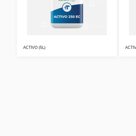
ACTIVO (5L)
ACTIV