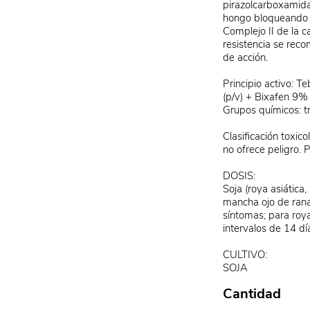
pirazolcarboxamidas
hongo bloqueando 
Complejo II de la c
resistencia se rec
de acción.
Principio activo: 
(p/v) + Bixafen 9%
Grupos químicos: tr
Clasificación toxic
no ofrece peligro. 
DOSIS:
Soja (roya asiática,
mancha ojo de rana
síntomas; para roya
intervalos de 14 dí
CULTIVO:
SOJA
Cantidad