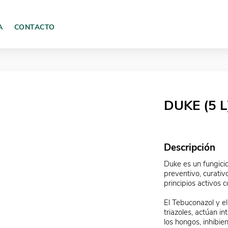
A
CONTACTO
DUKE (5 L
Descripción
Duke es un fungici
preventivo, curativ
principios activos 
El Tebuconazol y el
triazoles, actúan in
los hongos, inhibien