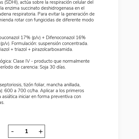
 (SDHI), actúa sobre la respiración celular del
la enzima succinato deshidrogenasa en el
adena respiratoria. Para evitar la generación de
omienda rotar con fungicidas de diferente modo
Tebuconazol 17% (p/v) + Difenoconazol 16%
 (p/v). Formulación: suspensión concentrada.
iazol + triazol + pirazolcarboxamida.
ológica: Clase IV - producto que normalmente
Período de carencia: Soja 30 días.
 septoriosis, tizón foliar, mancha anillada,
): 600 a 700 cc/ha. Aplicar a los primeros
 asiática iniciar en forma preventiva con
as.
-
+