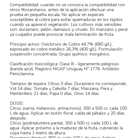
Compatibilidad: cuando no se conozca la compatibilidad con
otros fitosanitarios, antes de la aplicación efectuar una
prueba en pequeña escala. No aplicar en especies
susceptibles al cobre para evitar quemaduras en los tejidos
cuando ya apareció vegetación. Los cultivos más sensibles
son: duraznero, pelón, damasco y ciruelo. En manzano y peral
ya cuajados puede provocar mala terminación de fruta.
Principio activo: Oxicloruro de Cobre 44,7% (680 g/L),
expresado en cobre metálico 26,3% (400 g/L). Formulación:
suspensión concentrada. Grupo químico: inorgánico.
Clasificación toxicológica: Clase III - ligeramente peligroso
(banda azul). Registro MGAP Uruguay N° 1776. Antídoto:
Penicilamina.
Tiempos de espera: Citrus 0 días; Duraznero no corresponde;
Vid 14 días; Tomate y Cebolla 7 días; Manzana, Pera y
Membrillero 21 días; Papa 0 días; Olivo 14 días.
DOSIS:
Citrus (sarna, melanosis, antracnosis): 300 a 500 cc cada 100
L de agua. Aplicar en botón floral, caída de pétalos y 20 días
después.
Citrus (podredumbre parda): 300 a 500 cc cada 100 L de
agua. Aplicar próximo a la madurez de la fruta, cubriendo la
copa hasta 1 metro de altura.
Duraznero (torque): 800 cc cada 100 L de agua. Aplicar