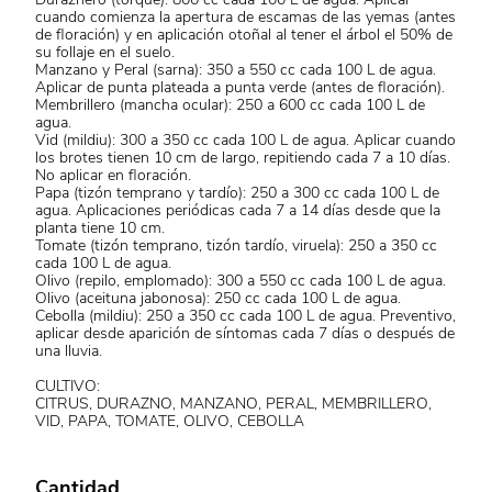
cuando comienza la apertura de escamas de las yemas (antes
de floración) y en aplicación otoñal al tener el árbol el 50% de
su follaje en el suelo.
Manzano y Peral (sarna): 350 a 550 cc cada 100 L de agua.
Aplicar de punta plateada a punta verde (antes de floración).
Membrillero (mancha ocular): 250 a 600 cc cada 100 L de
agua.
Vid (mildiu): 300 a 350 cc cada 100 L de agua. Aplicar cuando
los brotes tienen 10 cm de largo, repitiendo cada 7 a 10 días.
No aplicar en floración.
Papa (tizón temprano y tardío): 250 a 300 cc cada 100 L de
agua. Aplicaciones periódicas cada 7 a 14 días desde que la
planta tiene 10 cm.
Tomate (tizón temprano, tizón tardío, viruela): 250 a 350 cc
cada 100 L de agua.
Olivo (repilo, emplomado): 300 a 550 cc cada 100 L de agua.
Olivo (aceituna jabonosa): 250 cc cada 100 L de agua.
Cebolla (mildiu): 250 a 350 cc cada 100 L de agua. Preventivo,
aplicar desde aparición de síntomas cada 7 días o después de
una lluvia.
CULTIVO:
CITRUS, DURAZNO, MANZANO, PERAL, MEMBRILLERO,
VID, PAPA, TOMATE, OLIVO, CEBOLLA
Cantidad