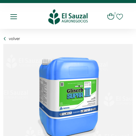
0
volver