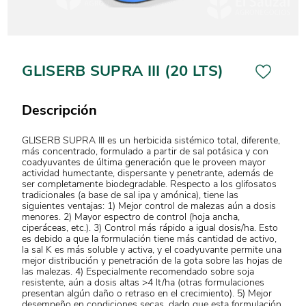
GLISERB SUPRA III (20 LTS)
Descripción
GLISERB SUPRA III es un herbicida sistémico total, diferente,
más concentrado, formulado a partir de sal potásica y con
coadyuvantes de última generación que le proveen mayor
actividad humectante, dispersante y penetrante, además de
ser completamente biodegradable. Respecto a los glifosatos
tradicionales (a base de sal ipa y amónica), tiene las
siguientes ventajas: 1) Mejor control de malezas aún a dosis
menores. 2) Mayor espectro de control (hoja ancha,
ciperáceas, etc.). 3) Control más rápido a igual dosis/ha. Esto
es debido a que la formulación tiene más cantidad de activo,
la sal K es más soluble y activa, y el coadyuvante permite una
mejor distribución y penetración de la gota sobre las hojas de
las malezas. 4) Especialmente recomendado sobre soja
resistente, aún a dosis altas >4 lt/ha (otras formulaciones
presentan algún daño o retraso en el crecimiento). 5) Mejor
desempeño en condiciones secas, dado que esta formulación