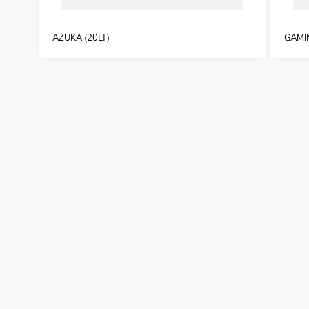
AZUKA (20LT)
GAMIN