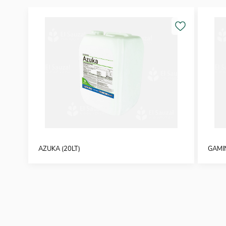
AZUKA (20LT)
GAMIN