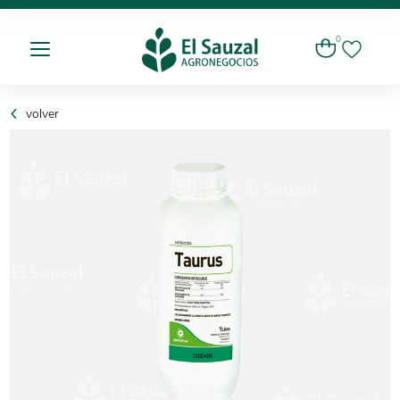
0
volver