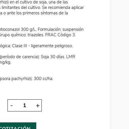
izi) en el cultivo de soja, una de las
imitantes del cultivo. Se recomienda aplicar
a o ante los primeros síntomas de la
rotioconazol 300 g/L. Formulación: suspensión
Grupo químico: triazoles. FRAC Código 3.
lógica: Clase III - ligeramente peligroso.
período de carencia): Soja 30 días. LMR
mg/kg.
psora pachyrhizi): 300 cc/ha.
-
+