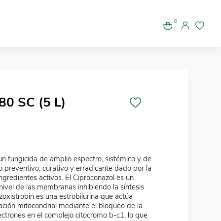
0
0 SC (5 L)
n fungicida de amplio espectro, sistémico y de
o preventivo, curativo y erradicante dado por la
ngredientes activos. El Ciproconazol es un
 nivel de las membranas inhibiendo la síntesis
Azoxistrobin es una estrobilurina que actúa
ración mitocondrial mediante el bloqueo de la
ectrones en el complejo citocromo b-c1, lo que