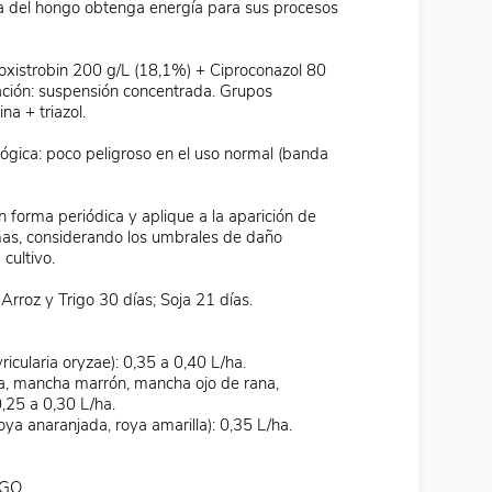
la del hongo obtenga energía para sus procesos
zoxistrobin 200 g/L (18,1%) + Ciproconazol 80
ación: suspensión concentrada. Grupos
ina + triazol.
ológica: poco peligroso en el uso normal (banda
en forma periódica y aplique a la aparición de
mas, considerando los umbrales de daño
cultivo.
rroz y Trigo 30 días; Soja 21 días.
ricularia oryzae): 0,35 a 0,40 L/ha.
oja, mancha marrón, mancha ojo de rana,
,25 a 0,30 L/ha.
roya anaranjada, roya amarilla): 0,35 L/ha.
IGO