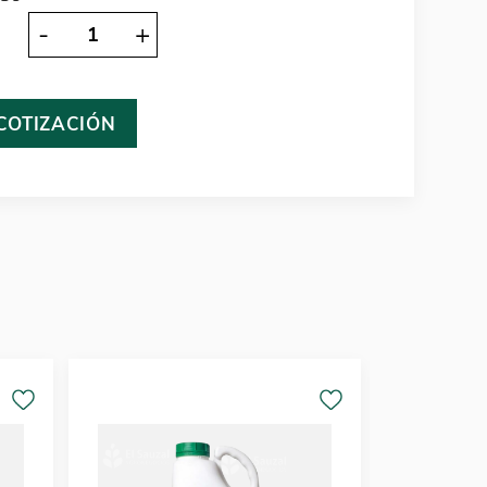
-
+
 COTIZACIÓN