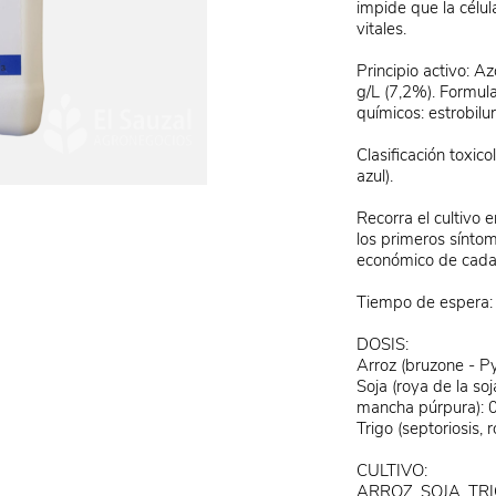
impide que la célu
vitales.
Principio activo: A
g/L (7,2%). Formul
químicos: estrobilur
Clasificación toxic
azul).
Recorra el cultivo 
los primeros sínto
económico de cada 
Tiempo de espera: A
DOSIS:
Arroz (bruzone - Py
Soja (roya de la s
mancha púrpura): 0
Trigo (septoriosis, 
CULTIVO:
ARROZ, SOJA, TR