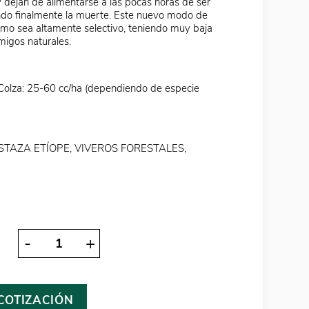
y dejan de alimentarse a las pocas horas de ser
ndo finalmente la muerte. Este nuevo modo de
mo sea altamente selectivo, teniendo muy baja
migos naturales.
 Colza: 25-60 cc/ha (dependiendo de especie
STAZA ETÍOPE, VIVEROS FORESTALES,
-
+
 COTIZACIÓN