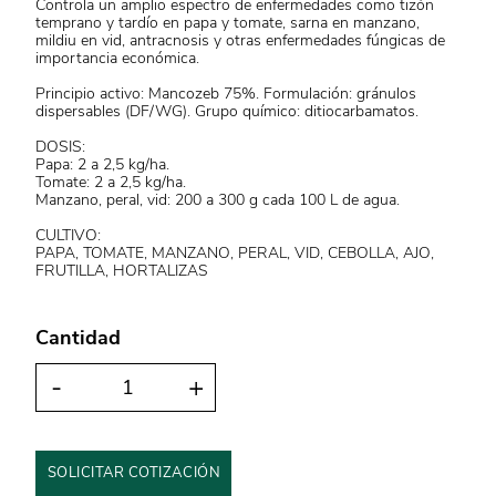
Controla un amplio espectro de enfermedades como tizón
temprano y tardío en papa y tomate, sarna en manzano,
mildiu en vid, antracnosis y otras enfermedades fúngicas de
importancia económica.
Principio activo: Mancozeb 75%. Formulación: gránulos
dispersables (DF/WG). Grupo químico: ditiocarbamatos.
DOSIS:
Papa: 2 a 2,5 kg/ha.
Tomate: 2 a 2,5 kg/ha.
Manzano, peral, vid: 200 a 300 g cada 100 L de agua.
CULTIVO:
PAPA, TOMATE, MANZANO, PERAL, VID, CEBOLLA, AJO,
FRUTILLA, HORTALIZAS
Cantidad
-
+
SOLICITAR COTIZACIÓN