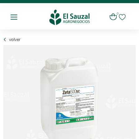
0
volver