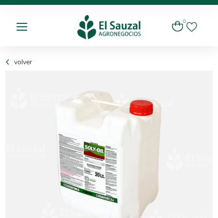
0
volver