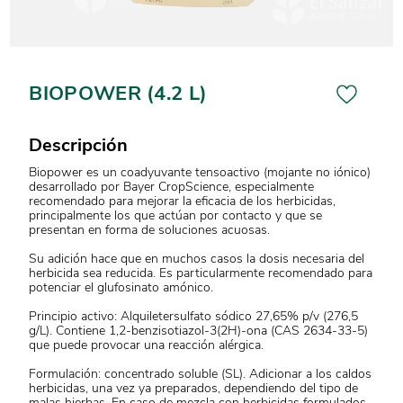
BIOPOWER (4.2 L)
Descripción
Biopower es un coadyuvante tensoactivo (mojante no iónico)
desarrollado por Bayer CropScience, especialmente
recomendado para mejorar la eficacia de los herbicidas,
principalmente los que actúan por contacto y que se
presentan en forma de soluciones acuosas.
Su adición hace que en muchos casos la dosis necesaria del
herbicida sea reducida. Es particularmente recomendado para
potenciar el glufosinato amónico.
Principio activo: Alquiletersulfato sódico 27,65% p/v (276,5
g/L). Contiene 1,2-benzisotiazol-3(2H)-ona (CAS 2634-33-5)
que puede provocar una reacción alérgica.
Formulación: concentrado soluble (SL). Adicionar a los caldos
herbicidas, una vez ya preparados, dependiendo del tipo de
malas hierbas. En caso de mezcla con herbicidas formulados