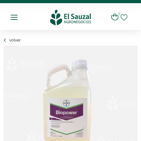
0
volver