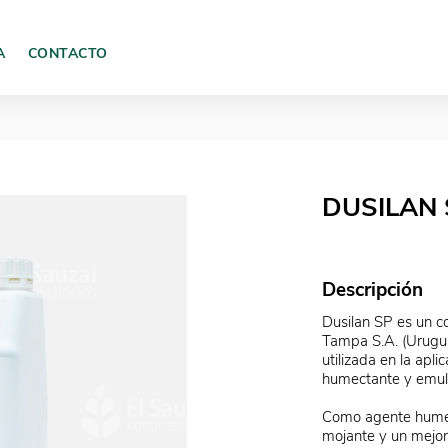
A
CONTACTO
DUSILAN S
Descripción
Dusilan SP es un c
Tampa S.A. (Urugua
utilizada en la apl
humectante y emul
Como agente humec
mojante y un mejor