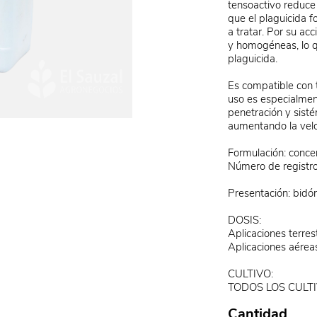
tensoactivo reduce
que el plaguicida f
a tratar. Por su a
y homogéneas, lo q
plaguicida.
Es compatible con t
uso es especialme
penetración y sisté
aumentando la velo
Formulación: concen
Número de registro
Presentación: bidón 
DOSIS:
Aplicaciones terre
Aplicaciones aérea
CULTIVO:
TODOS LOS CULT
Cantidad