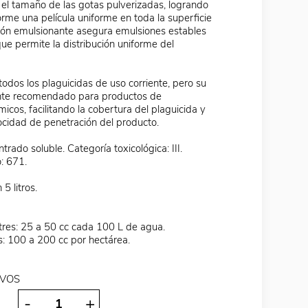
 el tamaño de las gotas pulverizadas, logrando
orme una película uniforme en toda la superficie
cción emulsionante asegura emulsiones estables
ue permite la distribución uniforme del
odos los plaguicidas de uso corriente, pero su
nte recomendado para productos de
micos, facilitando la cobertura del plaguicida y
cidad de penetración del producto.
trado soluble. Categoría toxicológica: III.
: 671.
5 litros.
stres: 25 a 50 cc cada 100 L de agua.
s: 100 a 200 cc por hectárea.
IVOS
-
+