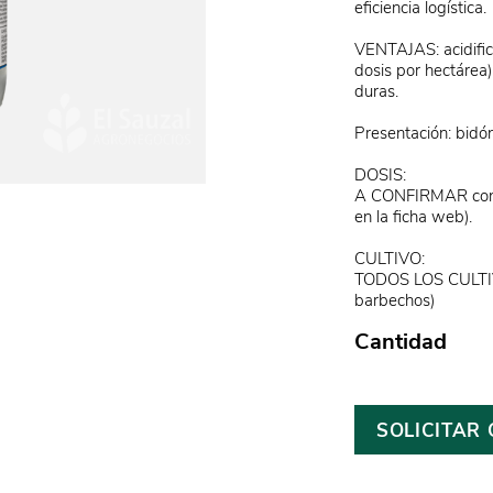
eficiencia logística.
VENTAJAS: acidifica
dosis por hectárea)
duras.
Presentación: bidón 
DOSIS:
A CONFIRMAR con T
en la ficha web).
CULTIVO:
TODOS LOS CULTIV
barbechos)
Cantidad
SOLICITAR