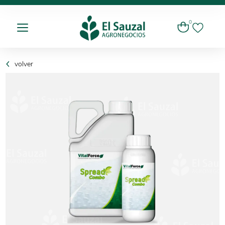
0
volver