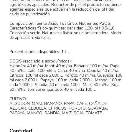
agrotóxicos aplicados. Reductor de pH: el producto contiene
agentes especiales que actúan en la reducción del pH del
caldo de pulverización.
Composición: fuente Ácido Fosfórico. Nutrientes P2O5.
Características físico-químicas: densidad 1,20. pH 0,5-1,0.
Coloración verde. Naturaleza física: solución verdadera. Modo
de aplicación: vía foliar.
Presentaciones disponibles: 1 L .
DOSIS (asociado a agroquímicos):
Algodón: 40 ml/ha. Maní: 40 ml/ha. Banano: 100 ml/ha. Papa:
40 ml/ha. Café: 100 ml/ha. Caña: 40 ml/ha. Cebolla: 40 ml/ha.
Cítricos: 100 ml cada 2.000 L. Poroto: 40 ml/ha. Guayaba: 100
ml cada 2.000 L. Papaya: 100 ml cada 2.000 L. Mango: 100 ml
cada 2.000 L. Sandía: 40 ml cada 100 L. Maíz: 50 ml/ha. Soja:
50 ml/ha. Tomate emparrado: 40 ml cada 100 L.
CULTIVO:
ALGODON, MANI, BANANO, PAPA, CAFE, CAÑA DE
AZUCAR, CEBOLLA, CITRICOS, POROTO, GUAYABA,
PAPAYA, MANGO, SANDIA, MAIZ, SOJA, TOMATE
Cantidad