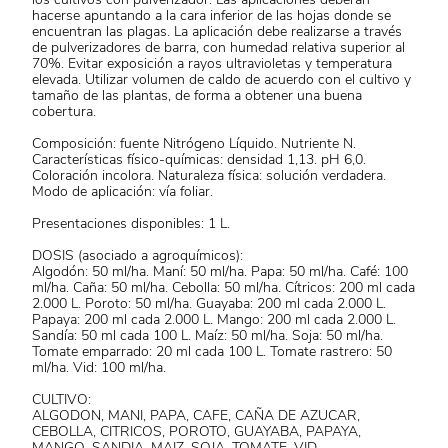
hacerse apuntando a la cara inferior de las hojas donde se
encuentran las plagas. La aplicación debe realizarse a través
de pulverizadores de barra, con humedad relativa superior al
70%. Evitar exposición a rayos ultravioletas y temperatura
elevada. Utilizar volumen de caldo de acuerdo con el cultivo y
tamaño de las plantas, de forma a obtener una buena
cobertura.
Composición: fuente Nitrógeno Líquido. Nutriente N.
Características físico-químicas: densidad 1,13. pH 6,0.
Coloración incolora. Naturaleza física: solución verdadera.
Modo de aplicación: vía foliar.
Presentaciones disponibles: 1 L.
DOSIS (asociado a agroquímicos):
Algodón: 50 ml/ha. Maní: 50 ml/ha. Papa: 50 ml/ha. Café: 100
ml/ha. Caña: 50 ml/ha. Cebolla: 50 ml/ha. Cítricos: 200 ml cada
2.000 L. Poroto: 50 ml/ha. Guayaba: 200 ml cada 2.000 L.
Papaya: 200 ml cada 2.000 L. Mango: 200 ml cada 2.000 L.
Sandía: 50 ml cada 100 L. Maíz: 50 ml/ha. Soja: 50 ml/ha.
Tomate emparrado: 20 ml cada 100 L. Tomate rastrero: 50
ml/ha. Vid: 100 ml/ha.
CULTIVO:
ALGODON, MANI, PAPA, CAFE, CAÑA DE AZUCAR,
CEBOLLA, CITRICOS, POROTO, GUAYABA, PAPAYA,
MANGO, SANDIA, MAIZ, SOJA, TOMATE, VID