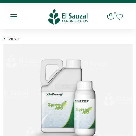
0
volver