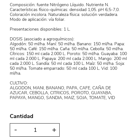
Composición: fuente Nitrógeno Líquido. Nutriente N.
Características físico-químicas: densidad 1,05. pH 6,5-7,0.
Coloración incolora. Naturaleza física: solución verdadera.
Modo de aplicación: vía foliar.
Presentaciones disponibles: 1 L.
DOSIS (asociado a agroquímicos):
Algodón: 50 ml/ha. Maní: 50 ml/ha. Banano: 150 ml/ha. Papa:
50 ml/ha. Café: 150 ml/ha. Caña: 50 ml/ha. Cebolla: 50 ml/ha.
Cítricos: 150 ml cada 2.000 L. Poroto: 50 ml/ha. Guayaba: 100
ml cada 2.000 L. Papaya: 200 ml cada 2.000 L. Mango: 200 ml
cada 2.000 L. Sandía: 50 ml cada 100 L. Maíz: 50 ml/ha. Soja:
50 ml/ha. Tomate emparrado: 50 ml cada 100 L. Vid: 100
ml/ha.
CULTIVO:
ALGODON, MANI, BANANO, PAPA, CAFE, CAÑA DE
AZUCAR, CEBOLLA, CITRICOS, POROTO, GUAYABA,
PAPAYA, MANGO, SANDIA, MAIZ, SOJA, TOMATE, VID
Cantidad
-
+