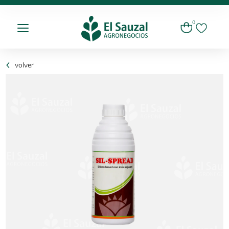
0
volver