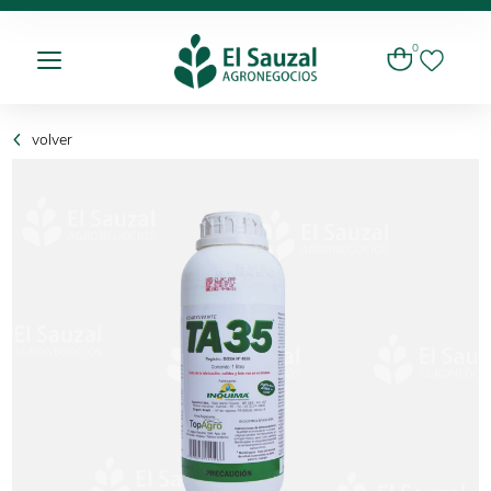
0
volver